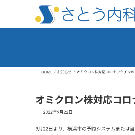
コ
ナ
ン
ビ
テ
ゲ
ン
ー
ツ
シ
へ
ョ
ス
ン
キ
に
ッ
移
プ
動
HOME
お知らせ
オミクロン株対応コロナワクチンの
オミクロン株対応コロ
2022年9月22日
9月22日より、横浜市の予約システムまたは